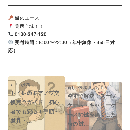
鍵のエース
関西全域！！
0120-347-120
受付時間：8:00〜22:00（年中無休・365日対
応）
古い投稿
新しい投稿
トイレのドアノブ交
今すぐ解決！スーツ
換完全ガイド｜初心
ケース・キャリーケ
者でも安心！手順・
ースの鍵を無くした
道具・…
時の対…