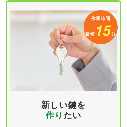
作業時間
15
最短
分
新しい
鍵
を
作り
たい