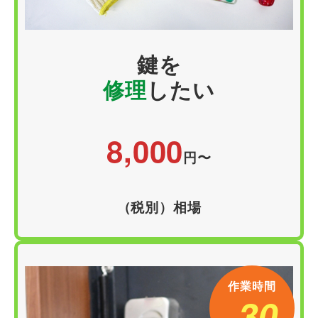
鍵
を
修理
したい
8,000
円
〜
（税別）相場
作業時間
30