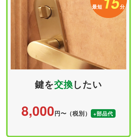
15
最短
分
鍵を
交換
したい
8,000
円〜（税別）
+部品代