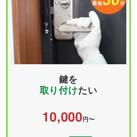
最短
分
鍵を
取り付け
たい
10,000
円〜