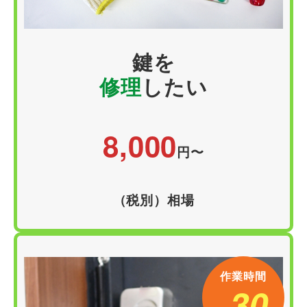
鍵
を
修理
したい
8,000
円
〜
（税別）相場
作業時間
30