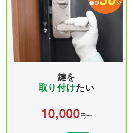
最短
分
鍵を
取り付け
たい
10,000
円〜