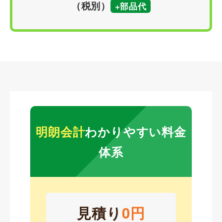
（税別）
+部品代
明朗会計
わかりやすい料金
体系
見積り
0円