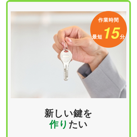
作業時間
15
最短
分
新しい
鍵
を
作り
たい