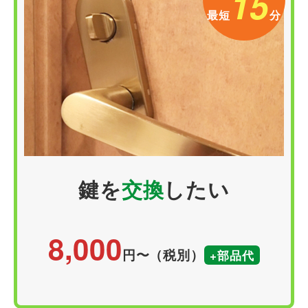
15
最短
分
鍵を
交換
したい
8,000
円〜（税別）
+部品代