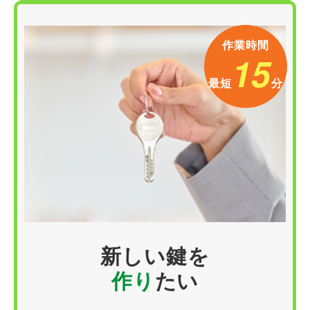
作業時間
15
最短
分
新しい
鍵
を
作り
たい