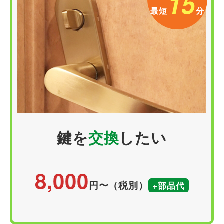
15
最短
分
鍵を
交換
したい
8,000
円〜（税別）
+部品代