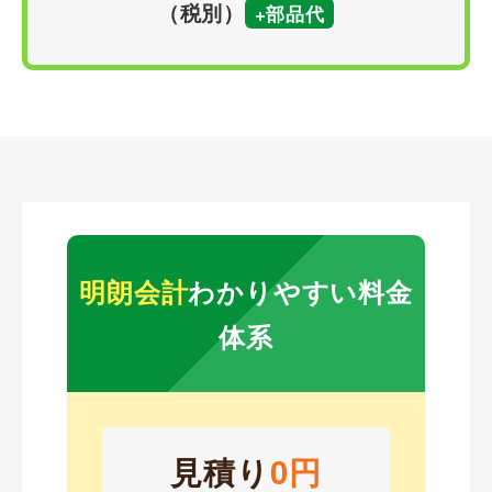
（税別）
+部品代
明朗会計
わかりやすい料金
体系
見積り
0円