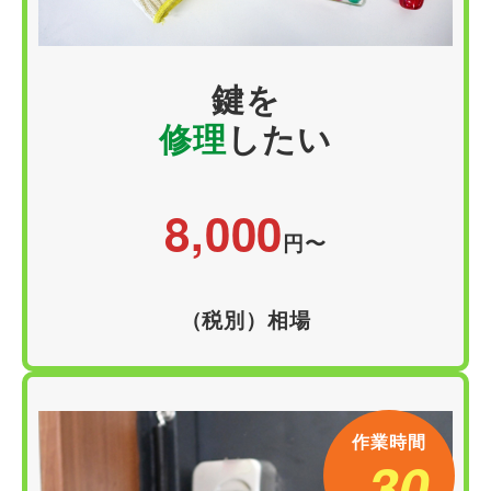
鍵
を
修理
したい
8,000
円
〜
（税別）相場
作業時間
30