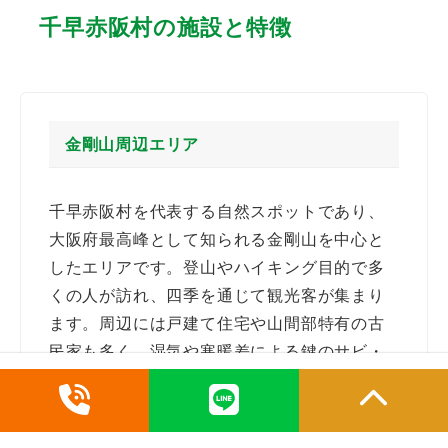
千早赤阪村の施設と特徴
金剛山周辺エリア
千早赤阪村を代表する自然スポットであり、
大阪府最高峰として知られる金剛山を中心と
したエリアです。登山やハイキング目的で多
くの人が訪れ、四季を通じて観光客が集まり
ます。周辺には戸建て住宅や山間部特有の古
民家も多く、湿気や寒暖差による鍵のサビ・
劣化・鍵穴不良など、自然環境の影響による
鍵修理の需要が高いのが特徴です。また、別
荘や空き家管理として、防犯性の高い鍵への