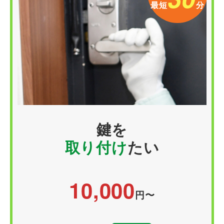
最短
分
鍵を
取り付け
たい
10,000
円〜